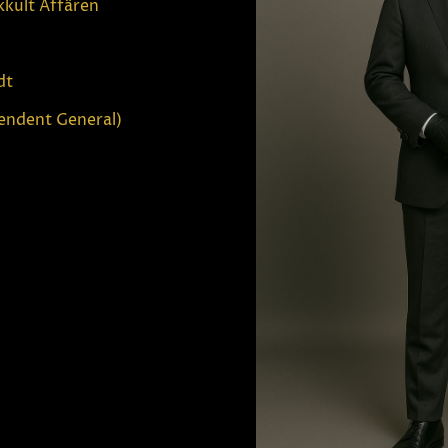
kkult Affären
dt
endent General)