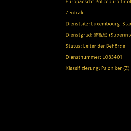
Europäescht Policebüro fir o
Zentrale
Dienstsitz: Luxembourg-Sta
Dienstgrad: 警視監 (Superint
Status: Leiter der Behörde
Dienstnummer: L083401
Klassifizierung: Psioniker (Z)